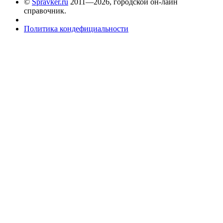
©
Spravker.ru
2011—2026, городской он-лайн
справочник.
Политика кондефициальности