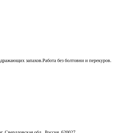
здражающих запахов.Работа без болтовни и перекуров.
г, Свердловская обл., Россия, 620027