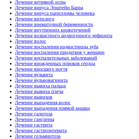
Лечение ветряной оспы
Лечение вируса Эпштейн Барра
Лечение вируса папилломы человека
Лечение витилиго
Лечение внематочной беременности
Лечение внутренних кровотечений
Лечение возрастного андрогенного дефицита
Лечение волос
Лечение воспаления надкостницы зуба
Лечение воспаления придатков у женщин
Лечение воспалительных заболеваний
Лечение врожденных пороков сердца
Лечение вросшего ногтя
Лечение вульвита
Лечение вульвовагинита
Лечение вывиха пальца
Лечение вывиха плеча
Лечение вывихов
Лечение выпадения волос
Лечение выпадения прямой кишки
Лечение галитоза
Лечение гангрены
Лечение гастрита
Лечение гастроэнтерита
Лечение гельминтоза