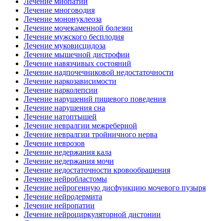
Лечение миопатии
Лечение многоводия
Лечение мононуклеоза
Лечение мочекаменной болезни
Лечение мужского бесплодия
Лечение муковисцидоза
Лечение мышечной дистрофии
Лечение навязчивых состояний
Лечение надпочечниковой недостаточности
Лечение наркозависимости
Лечение нарколепсии
Лечение нарушений пищевого поведения
Лечение нарушения сна
Лечение натоптышей
Лечение невралгии межреберной
Лечение невралгии тройничного нерва
Лечение неврозов
Лечение недержания кала
Лечение недержания мочи
Лечение недостаточности кровообращения
Лечение нейробластомы
Лечение нейрогенную дисфункцию мочевого пузыря
Лечение нейродермита
Лечение нейропатии
Лечение нейроциркуляторной дистонии