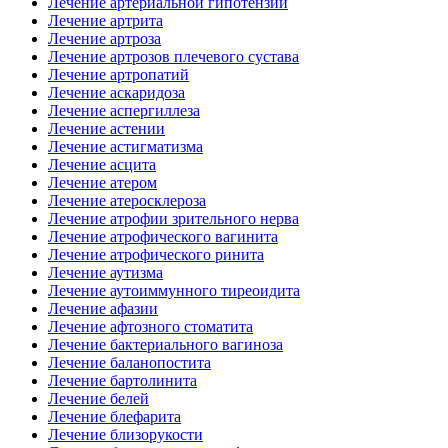
Лечение артериальной гипотензии
Лечение артрита
Лечение артроза
Лечение артрозов плечевого сустава
Лечение артропатий
Лечение аскаридоза
Лечение аспергиллеза
Лечение астении
Лечение астигматизма
Лечение асцита
Лечение атером
Лечение атеросклероза
Лечение атрофии зрительного нерва
Лечение атрофического вагинита
Лечение атрофического ринита
Лечение аутизма
Лечение аутоиммунного тиреоидита
Лечение афазии
Лечение афтозного стоматита
Лечение бактериального вагиноза
Лечение баланопостита
Лечение бартолинита
Лечение белей
Лечение блефарита
Лечение близорукости