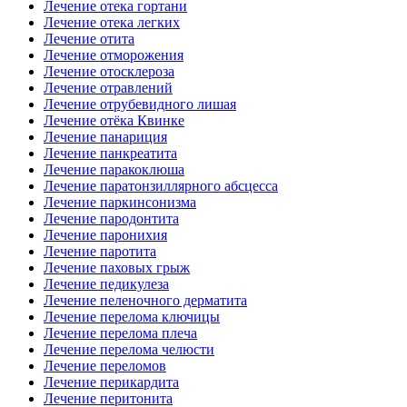
Лечение отека гортани
Лечение отека легких
Лечение отита
Лечение отморожения
Лечение отосклероза
Лечение отравлений
Лечение отрубевидного лишая
Лечение отёка Квинке
Лечение панариция
Лечение панкреатита
Лечение паракоклюша
Лечение паратонзиллярного абсцесса
Лечение паркинсонизма
Лечение пародонтита
Лечение паронихия
Лечение паротита
Лечение паховых грыж
Лечение педикулеза
Лечение пеленочного дерматита
Лечение перелома ключицы
Лечение перелома плеча
Лечение перелома челюсти
Лечение переломов
Лечение перикардита
Лечение перитонита