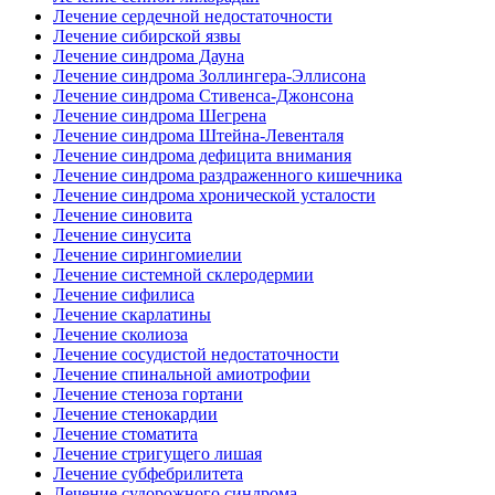
Лечение сердечной недостаточности
Лечение сибирской язвы
Лечение синдрома Дауна
Лечение синдрома Золлингера-Эллисона
Лечение синдрома Стивенса-Джонсона
Лечение синдрома Шегрена
Лечение синдрома Штейна-Левенталя
Лечение синдрома дефицита внимания
Лечение синдрома раздраженного кишечника
Лечение синдрома хронической усталости
Лечение синовита
Лечение синусита
Лечение сирингомиелии
Лечение системной склеродермии
Лечение сифилиса
Лечение скарлатины
Лечение сколиоза
Лечение сосудистой недостаточности
Лечение спинальной амиотрофии
Лечение стеноза гортани
Лечение стенокардии
Лечение стоматита
Лечение стригущего лишая
Лечение субфебрилитета
Лечение судорожного синдрома