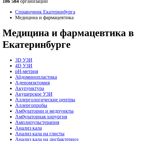
186 584
организации
Справочник Екатеринбурга
Медицина и фармацевтика
Медицина и фармацевтика в
Екатеринбурге
3D УЗИ
4D УЗИ
pH-метрия
Абдоминопластика
Аденомэктомия
Акупунктура
Акушерское УЗИ
Аллергологические центры
Аллергопробы
Амбулатории и медпункты
Амбулаторная хирургия
Амплипульстерапия
Анализ кала
Анализ кала на глисты
Анализ кала на дисбактериоз