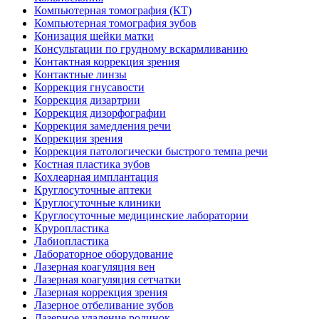
Компьютерная томография (КТ)
Компьютерная томография зубов
Конизация шейки матки
Консультации по грудному вскармливанию
Контактная коррекция зрения
Контактные линзы
Коррекция гнусавости
Коррекция дизартрии
Коррекция дизорфографии
Коррекция замедления речи
Коррекция зрения
Коррекция патологически быстрого темпа речи
Костная пластика зубов
Кохлеарная имплантация
Круглосуточные аптеки
Круглосуточные клиники
Круглосуточные медицинские лаборатории
Круропластика
Лабиопластика
Лабораторное оборудование
Лазерная коагуляция вен
Лазерная коагуляция сетчатки
Лазерная коррекция зрения
Лазерное отбеливание зубов
Лазерное удаление родинок