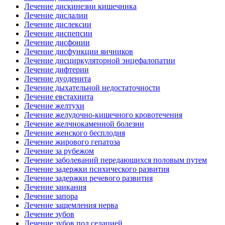
Лечение дискинезии кишечника
Лечение дислалии
Лечение дислексии
Лечение диспепсии
Лечение дисфонии
Лечение дисфункции яичников
Лечение дисциркуляторной энцефалопатии
Лечение дифтерии
Лечение дуоденита
Лечение дыхательной недостаточности
Лечение евстахиита
Лечение желтухи
Лечение желудочно-кишечного кровотечения
Лечение желчнокаменной болезни
Лечение женского бесплодия
Лечение жирового гепатоза
Лечение за рубежом
Лечение заболеваний передающихся половым путем
Лечение задержки психического развития
Лечение задержки речевого развития
Лечение заикания
Лечение запора
Лечение защемления нерва
Лечение зубов
Лечение зубов под седацией