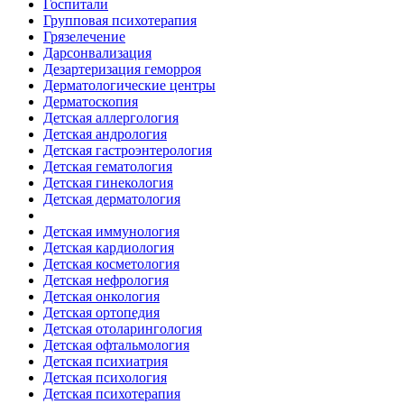
Госпитали
Групповая психотерапия
Грязелечение
Дарсонвализация
Дезартеризация геморроя
Дерматологические центры
Дерматоскопия
Детская аллергология
Детская андрология
Детская гастроэнтерология
Детская гематология
Детская гинекология
Детская дерматология
Детская иммунология
Детская кардиология
Детская косметология
Детская нефрология
Детская онкология
Детская ортопедия
Детская отоларингология
Детская офтальмология
Детская психиатрия
Детская психология
Детская психотерапия