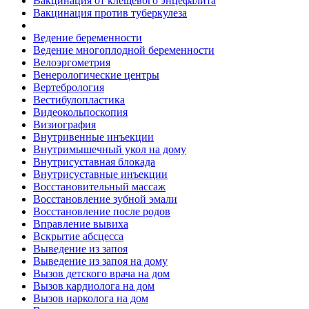
Вакцинация от клещевого энцефалита
Вакцинация против туберкулеза
Ведение беременности
Ведение многоплодной беременности
Велоэргометрия
Венерологические центры
Вертебрология
Вестибулопластика
Видеокольпоскопия
Визиография
Внутривенные инъекции
Внутримышечный укол на дому
Внутрисуставная блокада
Внутрисуставные инъекции
Восстановительный массаж
Восстановление зубной эмали
Восстановление после родов
Вправление вывиха
Вскрытие абсцесса
Выведение из запоя
Выведение из запоя на дому
Вызов детского врача на дом
Вызов кардиолога на дом
Вызов нарколога на дом