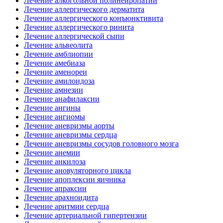
Лечение алкогольной полинейропатии
Лечение аллергического дерматита
Лечение аллергического конъюнктивита
Лечение аллергического ринита
Лечение аллергической сыпи
Лечение альвеолита
Лечение амблиопии
Лечение амебиаза
Лечение аменореи
Лечение амилоидоза
Лечение амнезии
Лечение анафилаксии
Лечение ангины
Лечение ангиомы
Лечение аневризмы аорты
Лечение аневризмы сердца
Лечение аневризмы сосудов головного мозга
Лечение анемии
Лечение анкилоза
Лечение ановуляторного цикла
Лечение апоплексии яичника
Лечение апраксии
Лечение арахноидита
Лечение аритмии сердца
Лечение артериальной гипертензии