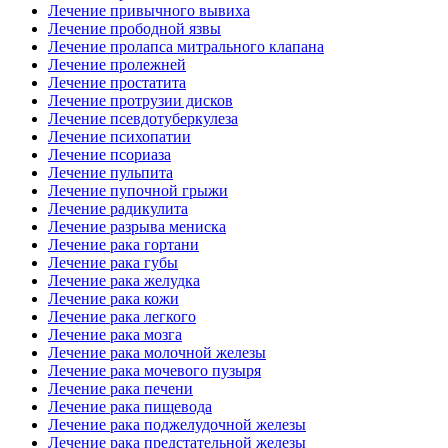
Лечение привычного вывиха
Лечение прободной язвы
Лечение пролапса митрального клапана
Лечение пролежней
Лечение простатита
Лечение протрузии дисков
Лечение псевдотуберкулеза
Лечение психопатии
Лечение псориаза
Лечение пульпита
Лечение пупочной грыжи
Лечение радикулита
Лечение разрыва мениска
Лечение рака гортани
Лечение рака губы
Лечение рака желудка
Лечение рака кожи
Лечение рака легкого
Лечение рака мозга
Лечение рака молочной железы
Лечение рака мочевого пузыря
Лечение рака печени
Лечение рака пищевода
Лечение рака поджелудочной железы
Лечение рака предстательной железы