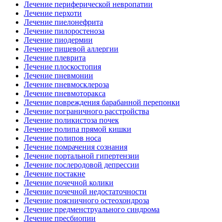
Лечение периферической невропатии
Лечение перхоти
Лечение пиелонефрита
Лечение пилоростеноза
Лечение пиодермии
Лечение пищевой аллергии
Лечение плеврита
Лечение плоскостопия
Лечение пневмонии
Лечение пневмосклероза
Лечение пневмоторакса
Лечение повреждения барабанной перепонки
Лечение пограничного расстройства
Лечение поликистоза почек
Лечение полипа прямой кишки
Лечение полипов носа
Лечение помрачения сознания
Лечение портальной гипертензии
Лечение послеродовой депрессии
Лечение постакне
Лечение почечной колики
Лечение почечной недостаточности
Лечение поясничного остеохондроза
Лечение предменструального синдрома
Лечение пресбиопии