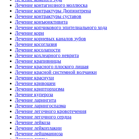
Лечение контагиозного моллюска
Лечение контрактуры Дюпюитрена
Лечение контрактуры суставов
Лечение конъюнктивита
Лечение копчикового эпителиального хода
Лечение кори
Лечение корневых каналов зубов
Лечение косоглазия
Лечение косолапости
Лечение кохлеарного неврита
Лечение крапивницы
Лечение красного плоского лишая
Лечение красной системной волчанки
Лечение краснухи
Лечение кривошеи
Лечение крипторхизма
Лечение купероза
Лечение ларингита
Лечение ларингоспазма
Лечение легочного кровотечения
Лечение легочного сердца
Лечение лейкоза
Лечение лейкоплакии
Лечение лейшманиоза