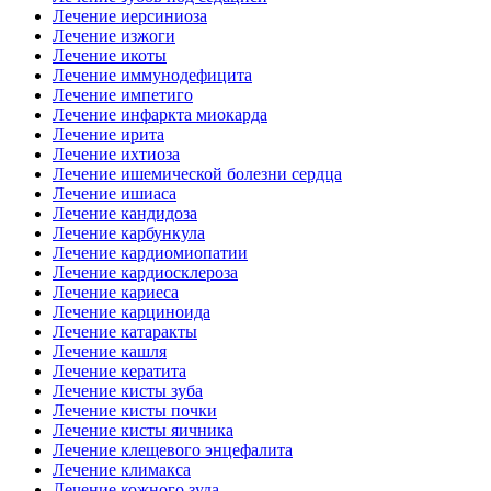
Лечение иерсиниоза
Лечение изжоги
Лечение икоты
Лечение иммунодефицита
Лечение импетиго
Лечение инфаркта миокарда
Лечение ирита
Лечение ихтиоза
Лечение ишемической болезни сердца
Лечение ишиаса
Лечение кандидоза
Лечение карбункула
Лечение кардиомиопатии
Лечение кардиосклероза
Лечение кариеса
Лечение карциноида
Лечение катаракты
Лечение кашля
Лечение кератита
Лечение кисты зуба
Лечение кисты почки
Лечение кисты яичника
Лечение клещевого энцефалита
Лечение климакса
Лечение кожного зуда