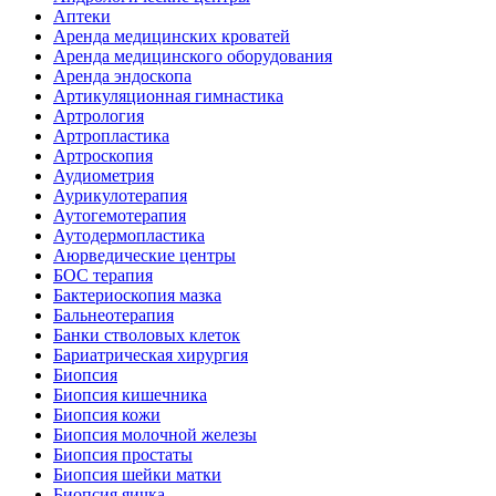
Аптеки
Аренда медицинских кроватей
Аренда медицинского оборудования
Аренда эндоскопа
Артикуляционная гимнастика
Артрология
Артропластика
Артроскопия
Аудиометрия
Аурикулотерапия
Аутогемотерапия
Аутодермопластика
Аюрведические центры
БОС терапия
Бактериоскопия мазка
Бальнеотерапия
Банки стволовых клеток
Бариатрическая хирургия
Биопсия
Биопсия кишечника
Биопсия кожи
Биопсия молочной железы
Биопсия простаты
Биопсия шейки матки
Биопсия яичка