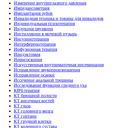
Измерение внутриглазного давления
Импедансометрия
Имплантация зубов
Инвалидная техника и товары для инвалидов
Индивидуальная психотерапия
Индукция овуляции
Инстилляции в мочевой пузырь
Инсулинотерапия
Интерференцтерапия
Инфузионная терапия
Иридэктомия
Ирригоскопия
Искусственная внутриматочная инсеминация
Исправление звукопроизношения
Исправление осанки
Иссечение анальной трещины
Исследование функции среднего уха
КВЧ-терапия
КТ брюшной полости
КТ височных костей
КТ глаза
КТ головного мозга
КТ гортани
КТ грудной клетки
КТ коленного сустава