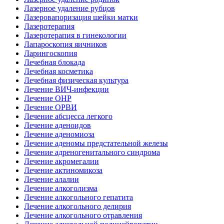
Лазерное удаление рубцов
Лазеровапоризация шейки матки
Лазеротерапия
Лазеротерапия в гинекологии
Лапароскопия яичников
Ларингоскопия
Лечебная блокада
Лечебная косметика
Лечебная физическая культура
Лечение ВИЧ-инфекции
Лечение ОНР
Лечение ОРВИ
Лечение абсцесса легкого
Лечение аденоидов
Лечение аденомиоза
Лечение аденомы предстательной железы
Лечение адреногенитального синдрома
Лечение акромегалии
Лечение актиномикоза
Лечение алалии
Лечение алкоголизма
Лечение алкогольного гепатита
Лечение алкогольного делирия
Лечение алкогольного отравления