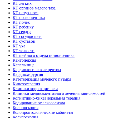
КТ легких
КТ органов малого таза
КТ пазух носа
КТ позвоночника
КТ почек
КТ ребенку
КТ сердца
КТ сосудов шеи
КТ суставов
КТ уха
КТ челюсти
КТ шейного отдела позвоночника
Кантопексия
Капельница
Кардиологические центры
Кардиохирургия
Катетеризация мочевого пузыря
Кинезотерапия
Клиники коррекции веса
Клиники медикаментозного лечения зависимостей
Когнитивно-бихевиоральная терапия
Кодирование от алкоголизма
Колоноскопия
Колопроктологические кабинеты
Кольпоскопия