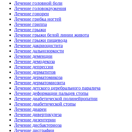
Лечение головной боли
Лечение головокружения
Лечение гонореи
Лечение грибка ногтей
Лечение гриппа
Лечение грыжи
Лечение грыжи белой линии живота
Лечение грыжи пищевода
Лечение дакриоцистита
Лечение дальнозоркости
Лечение деменции
Лечение демодекоза
Лечение депрессии
Лечение дерматитов
Лечение дерматомикоза
Лечение дерматомиозита
Лечение детского церебрального паралича
Лечение деформации пальцев стопы
Лечение диабетической полинейропатии
Лечение диабетической стопы
Лечение диареи
Лечение дивертикулеза
Лечение дизентерии
Лечение дисбактериоза
Лечение дисграфии