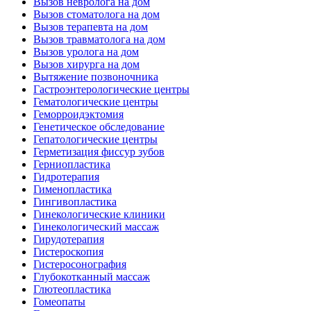
Вызов невролога на дом
Вызов стоматолога на дом
Вызов терапевта на дом
Вызов травматолога на дом
Вызов уролога на дом
Вызов хирурга на дом
Вытяжение позвоночника
Гастроэнтерологические центры
Гематологические центры
Геморроидэктомия
Генетическое обследование
Гепатологические центры
Герметизация фиссур зубов
Герниопластика
Гидротерапия
Гименопластика
Гингивопластика
Гинекологические клиники
Гинекологический массаж
Гирудотерапия
Гистероскопия
Гистеросонография
Глубокотканный массаж
Глютеопластика
Гомеопаты