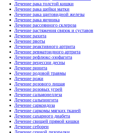
Лечение рака толстой кишки
Лечение рака шейки матки
Лечение рака щитовидной железы
Лечение рака яичника
Лечение рассеянного склероза
Лечение растяжения связок и суставов
Лечение рахита
Лечение рвоты
Лечение реактивного артрита
Лечение ревматоидного артрита
Лечение рефлюкс-эзофагита
Лечение рецессии десны
Лечение ринита
Лечение родовой травмы
Лечение рожи
Лечение розового лишая
Лечение розовых угрей
Лечение сальмонеллеза
Лечение сальпингита
Лечение саркоидоза
Лечение саркомы мягких тканей
Лечение сахарного диабета
Лечение свищей прямой кишки
Лечение себореи
Лечение сенной лихорадки