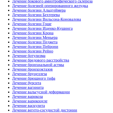
Лечение бокового амиотрофического склероза
Лечение болезней оперированного желудка
Лечение болезни Альцгеймера
Лечение болезни Бехтерева
Лечение болезни Вильсона-Коновалова
Лечение болезни Гоше
Лечение болезни Иценко-Кушинга
Лечение болезни Крона
Лечение болезни Меньера
Лечение болезни Педжета
Лечение болезни Пейрони
Лечение болезни Рейно
Лечение ботулизма
Лечение бредового расстройства
Лечение бронхиальной астмы
Лечение бронхоэктазов
Лечение бруцеллеза
Лечение брюшного тифа
Лечение бурсита
Лечение вагинита
Лечение вальгусной деформации
Лечение варикоза
Лечение варикоцеле
Лечение васкулита
Лечение вегето-сосудистой дистонии