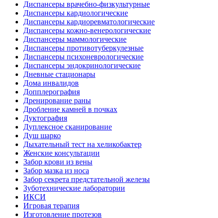
Диспансеры врачебно-физкультурные
Диспансеры кардиологические
Диспансеры кардиоревматологические
Диспансеры кожно-венерологические
Диспансеры маммологические
Диспансеры противотуберкулезные
Диспансеры психоневрологические
Диспансеры эндокринологические
Дневные стационары
Дома инвалидов
Допплерография
Дренирование раны
Дробление камней в почках
Дуктография
Дуплексное сканирование
Душ шарко
Дыхательный тест на хеликобактер
Женские консультации
Забор крови из вены
Забор мазка из носа
Забор секрета предстательной железы
Зуботехнические лаборатории
ИКСИ
Игровая терапия
Изготовление протезов