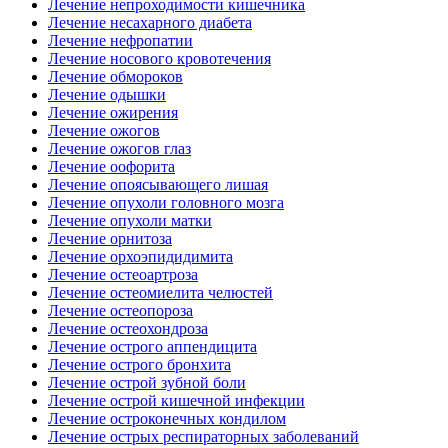
Лечение непроходимости кишечника
Лечение несахарного диабета
Лечение нефропатии
Лечение носового кровотечения
Лечение обмороков
Лечение одышки
Лечение ожирения
Лечение ожогов
Лечение ожогов глаз
Лечение оофорита
Лечение опоясывающего лишая
Лечение опухоли головного мозга
Лечение опухоли матки
Лечение орнитоза
Лечение орхоэпидидимита
Лечение остеоартроза
Лечение остеомиелита челюстей
Лечение остеопороза
Лечение остеохондроза
Лечение острого аппендицита
Лечение острого бронхита
Лечение острой зубной боли
Лечение острой кишечной инфекции
Лечение остроконечных кондилом
Лечение острых респираторных заболеваний