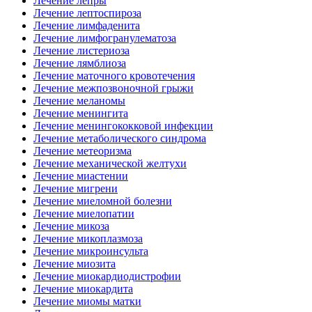
Лечение лепры
Лечение лептоспироза
Лечение лимфаденита
Лечение лимфогранулематоза
Лечение листериоза
Лечение лямблиоза
Лечение маточного кровотечения
Лечение межпозвоночной грыжи
Лечение меланомы
Лечение менингита
Лечение менингококковой инфекции
Лечение метаболического синдрома
Лечение метеоризма
Лечение механической желтухи
Лечение миастении
Лечение мигрени
Лечение миеломной болезни
Лечение миелопатии
Лечение микоза
Лечение микоплазмоза
Лечение микроинсульта
Лечение миозита
Лечение миокардиодистрофии
Лечение миокардита
Лечение миомы матки