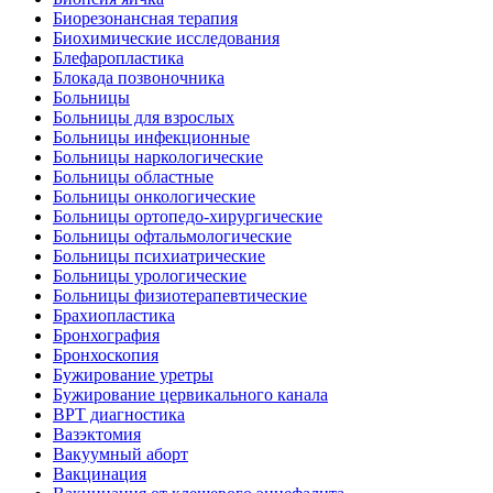
Биорезонансная терапия
Биохимические исследования
Блефаропластика
Блокада позвоночника
Больницы
Больницы для взрослых
Больницы инфекционные
Больницы наркологические
Больницы областные
Больницы онкологические
Больницы ортопедо-хирургические
Больницы офтальмологические
Больницы психиатрические
Больницы урологические
Больницы физиотерапевтические
Брахиопластика
Бронхография
Бронхоскопия
Бужирование уретры
Бужирование цервикального канала
ВРТ диагностика
Вазэктомия
Вакуумный аборт
Вакцинация