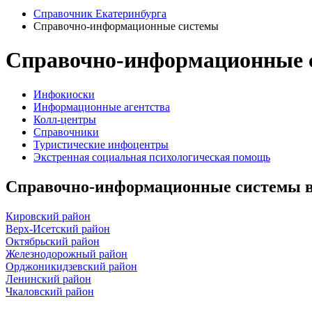
Справочник Екатеринбурга
Справочно-информационные системы
Справочно-информационные с
Инфокиоски
Информационные агентства
Колл-центры
Справочники
Туристические инфоцентры
Экстренная социальная психологическая помощь
Справочно-информационные системы в
Кировский район
Верх-Исетский район
Октябрьский район
Железнодорожный район
Орджоникидзевский район
Ленинский район
Чкаловский район